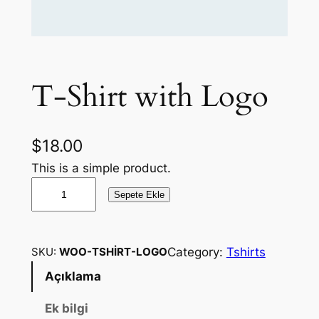
T-Shirt with Logo
$
18.00
This is a simple product.
T
Sepete Ekle
-
S
h
Category:
Tshirts
SKU:
WOO-TSHIRT-LOGO
i
Açıklama
r
t
Ek bilgi
w