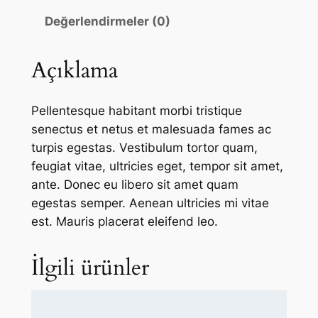
i
Değerlendirmeler (0)
t
h
Açıklama
L
o
g
Pellentesque habitant morbi tristique
o
senectus et netus et malesuada fames ac
a
turpis egestas. Vestibulum tortor quam,
d
feugiat vitae, ultricies eget, tempor sit amet,
e
ante. Donec eu libero sit amet quam
t
egestas semper. Aenean ultricies mi vitae
est. Mauris placerat eleifend leo.
İlgili ürünler