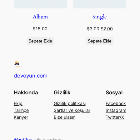
Album
Single
Orijinal
Şu
$
15.00
$
3.00
$
2.00
fiyat:
andaki
Sepete Ekle
Sepete Ekle
$3.00.
fiyat:
$2.00.
devoyun.com
Hakkında
Gizlilik
Sosyal
Ekip
Gizlilik politikası
Facebook
Tarihçe
Şartlar ve koşullar
Instagram
Kariyer
Bize ulaşın
Twitter/X
WordPress
ile tasarlandı