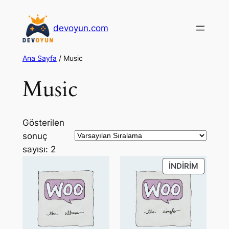
İçeriğe
geç
devoyun.com
Ana Sayfa
/ Music
Music
Gösterilen
sonuç
sayısı: 2
PRODU
İNDIRIM
ON
SALE