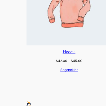
Hoodie
$
42.00
–
$
45.00
Seçenekler